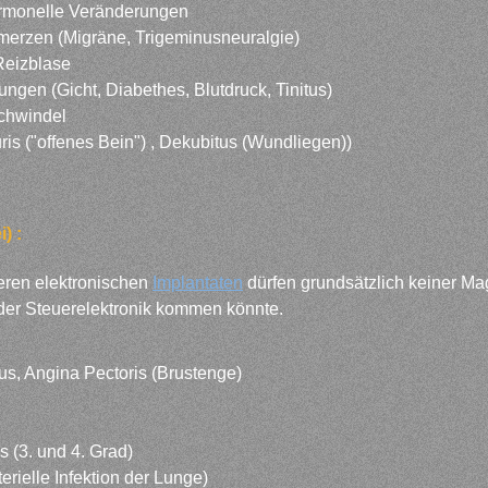
rmonelle Veränderungen
erzen (Migräne, Trigeminusneuralgie)
Reizblase
ngen (Gicht, Diabethes, Blutdruck, Tinitus)
Schwindel
is ("offenes Bein") , Dekubitus (Wundliegen))
) :
ren elektronischen
Implantaten
dürfen grundsätzlich keiner Ma
der Steuerelektronik kommen könnte.
s, Angina Pectoris (Brustenge)
 (3. und 4. Grad)
rielle Infektion der Lunge)