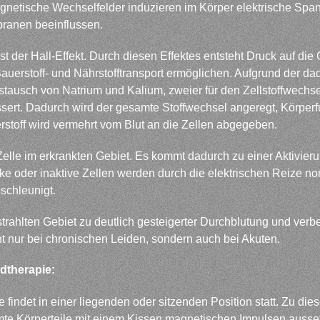
gnetische Wechselfelder induzieren im Körper elektrische Sp
branen beeinflussen.
t der Hall-Effekt. Durch diesen Effektes entsteht Druck auf di
Sauerstoff- und Nährstofftransport ermöglichen. Aufgrund der da
tausch von Natrium und Kalium, zweier für den Zellstoffwechsel 
ert. Dadurch wird der gesamte Stoffwechsel angeregt, Körperf
rstoff wird vermehrt vom Blut an die Zellen abgegeben.
Zelle im erkrankten Gebiet. Es kommt dadurch zu einer Aktivie
e oder inaktive Zellen werden durch die elektrischen Reize nor
schleunigt.
hlten Gebiet zu deutlich gesteigerter Durchblutung und verbes
t nur bei chronischen Leiden, sondern auch bei Akuten.
dtherapie:
 findet in einer liegenden oder sitzenden Position statt. Zu 
mmte Körperteile mit einem Kissen magnetischen Impulsen auss