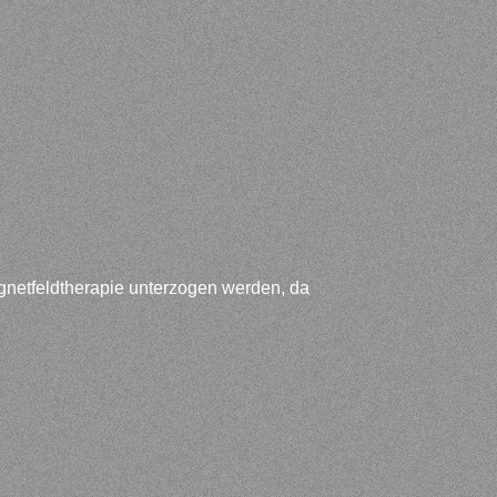
gnetfeldtherapie unterzogen werden, da