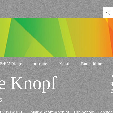
BeHANDlungen
über mich
Kontakt
Räumlichkeiten
e Knopf
f
g
B
s
l: 02951-2100 Mail:
g.knopf@aon.at
Ordination: Dienstag 