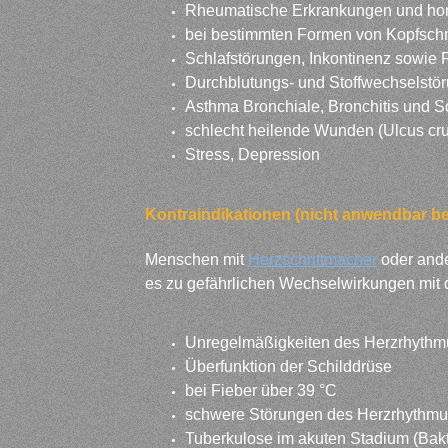
Rheumatische Erkrankungen und ho
bei bestimmten Formen von Kopfschm
Schlafstörungen, Inkontinenz sowie 
Durchblutungs- und Stoffwechselstöru
Asthma Bronchiale, Bronchitis und 
schlecht heilende Wunden (Ulcus crur
Stress, Depression
Kontraindikationen (nicht anwendbar bei
Menschen mit
Herzschrittmacher
oder ande
es zu gefährlichen Wechselwirkungen mit 
Unregelmäßigkeiten des Herzrhythmu
Überfunktion der Schilddrüse
bei Fieber über 39 °C
schwere Störungen des Herzrhythmus
Tuberkulose im akuten Stadium (Bakte