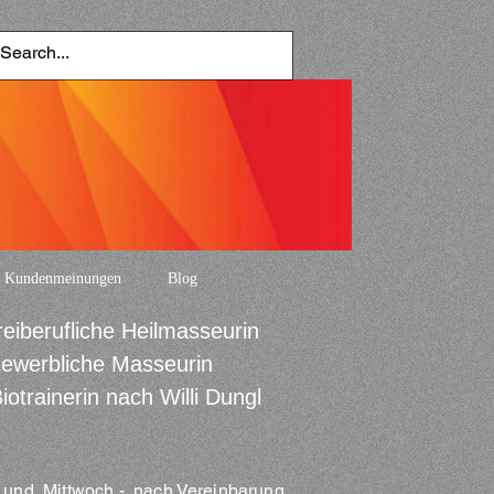
Kundenmeinungen
Blog
reiberufliche Heilmasseurin
ewerbliche Masseurin
iotrainerin nach Willi Dungl
und Mittwoch - nach Vereinbarung