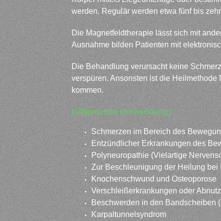
werden. Regulär werden etwa fünf bis zeh
Die Magnetfeldtherapie lässt sich mit and
Ausnahme bilden Patienten mit elektronis
Die Behandlung verursacht keine Schmerze
verspüren. Ansonsten ist die Heilmethode
kommen.
Indikationen (Anwendung):
Schmerzen im Bereich des Bewegun
Entzündlicher Erkrankungen des B
Polyneuropathie (Vielartige Nerven
Zur Beschleunigung der Heilung be
Knochenschwund und Osteoporose
Verschleißerkrankungen oder Abnutzu
Beschwerden in den Bandscheiben (
Karpaltunnelsyndrom