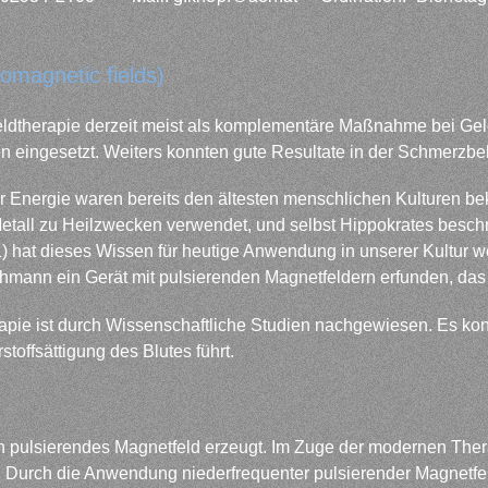
romagnetic fields)
eldtherapie derzeit meist als komplementäre Maßnahme bei Ge
n eingesetzt. Weiters konnten gute Resultate in der Schmerzbe
r Energie waren bereits den ältesten menschlichen Kulturen be
all zu Heilzwecken verwendet, und selbst Hippokrates beschri
) hat dieses Wissen für heutige Anwendung in unserer Kultur wei
chmann ein Gerät mit pulsierenden Magnetfeldern erfunden, das
pie ist durch Wissenschaftliche Studien nachgewiesen. Es kon
toffsättigung des Blutes führt.
ein pulsierendes Magnetfeld erzeugt. Im Zuge der modernen The
 Durch die Anwendung niederfrequenter pulsierender Magnetfel