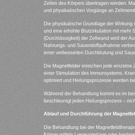
Zellen des Körpers übertragen werden. Ma
und physikalischen Vorgänge an Zellmem
Die physikalische Grundlage der Wirkung is
und eine erhöhte Blutzirkulation mit mehr 
(Durchlässigkeit) der Zellwand wird der Aus
Nahrungs- und Sauerstoffaufnahme verbess
einer verbesserten Durchblutung und Saue
Die Magnetfelder erreichen jede einzelne 
einer Stimulation des Immunsystems. Krank
optimiert und Heilungsprozesse werden be
Während der Behandlung kommt es im bestra
beschleunigt jeden Heilungsprozess – nich
Ablauf und Durchführung der Magnetfel
Die Behandlung bei der Magnetfeldtherapie
Körper mittels Liegeunterlage oder besti