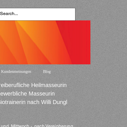
Kundenmeinungen
Blog
reiberufliche Heilmasseurin
ewerbliche Masseurin
iotrainerin nach Willi Dungl
und Mittwoch - nach Vereinbarung