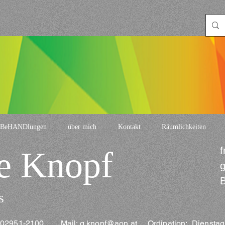
BeHANDlungen
über mich
Kontakt
Räumlichkeiten
e Knopf
f
g
B
s
l: 02951-2100 Mail:
g.knopf@aon.at
Ordination: Dienstag 