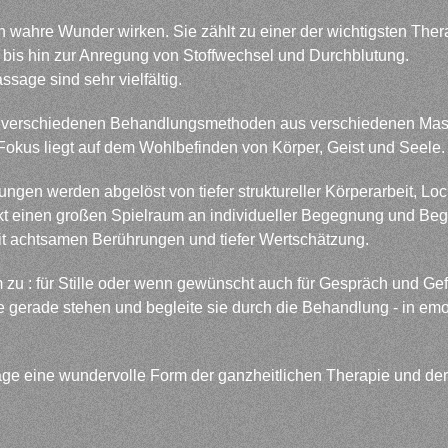
 wahre Wunder wirken. Sie zählt zu einer der wichtigsten The
 bis hin zur Anregung von Stoffwechsel und Durchblutung.
age sind sehr vielfältig.
e verschiedenen Behandlungsmethoden aus verschiedenen Mass
Fokus liegt auf dem Wohlbefinden von Körper, Geist und Seele
ngen werden abgelöst von tiefer struktureller Körperarbeit, 
nkt einen großen Spielraum an individueller Begegnung und Beg
t achtsamen Berührungen und tiefer Wertschätzung.
 zu : für Stille oder wenn gewünscht auch für Gespräch und Ge
ie gerade stehen und begleite sie durch die Behandlung - in emo
sage eine wundervolle Form der ganzheitlichen Therapie und de